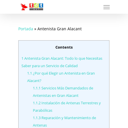
Menu
Skip
to
main
content
Portada
»
Antenista Gran Alacant
Contents
1
Antenista Gran Alacant: Todo lo que Necesitas
Saber para un Servicio de Calidad
1.1
¿Por qué Elegir un Antenista en Gran
Alacant?
1.1.1
Servicios Más Demandados de
Antenistas en Gran Alacant
1.1.2
Instalación de Antenas Terrestres y
Parabólicas
1.1.3
Reparación y Mantenimiento de
Antenas